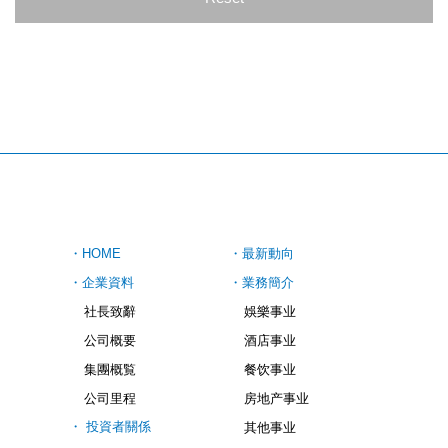
・
HOME
・
最新動向
・
企業資料
・
業務簡介
社長致辭
娛樂事业
公司概要
酒店事业
集團概覧
餐饮事业
公司里程
房地产事业
・
投資者關係
其他事业